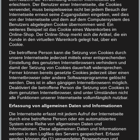
We will conduct studies using RAT in small groups. Based on
erleichtern. Der Benutzer einer Internetseite, die Cookies
your ideas, we will
verwendet, muss beispielsweise nicht bei jedem Besuch der
Internetseite erneut seine Zugangsdaten eingeben, weil dies
design the studies collaboratively
von der Internetseite und dem auf dem Computersystem des
Benutzers abgelegten Cookie übernommen wird. Ein
weiteres Beispiel ist das Cookie eines Warenkorbes im
discuss methodological questions
Online-Shop. Der Online-Shop merkt sich die Artikel, die ein
Kunde in den virtuellen Warenkorb gelegt hat, über ein
outline the initial steps for implementation.
Cookie.
Die betroffene Person kann die Setzung von Cookies durch
unsere Internetseite jederzeit mittels einer entsprechenden
Workshop Summary
Einstellung des genutzten Internetbrowsers verhindern und
damit der Setzung von Cookies dauerhaft widersprechen.
In this session, you will have the chance to share and discuss
Ferner können bereits gesetzte Cookies jederzeit über einen
Internetbrowser oder andere Softwareprogramme gelöscht
the results of the workshop groups with the other participants in
werden. Dies ist in allen gängigen Internetbrowsern möglich.
a relaxed atmosphere.
Deaktiviert die betroffene Person die Setzung von Cookies in
dem genutzten Internetbrowser, sind unter Umständen nicht
alle Funktionen unserer Internetseite vollumfänglich nutzbar.
Erfassung von allgemeinen Daten und Informationen
From Media
Die Internetseite erfasst mit jedem Aufruf der Internetseite
durch eine betroffene Person oder ein automatisiertes
System eine Reihe von allgemeinen Daten und
Informationen. Diese allgemeinen Daten und Informationen
werden in den Logfiles des Servers gespeichert. Erfasst
werden können die (1) verwendeten Browsertypen und