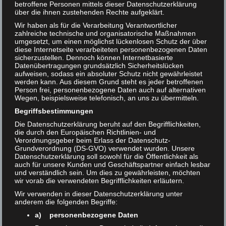
betroffene Personen mittels dieser Datenschutzerklärung
über die ihnen zustehenden Rechte aufgeklärt.
Wir haben als für die Verarbeitung Verantwortlicher
zahlreiche technische und organisatorische Maßnahmen
umgesetzt, um einen möglichst lückenlosen Schutz der über
diese Internetseite verarbeiteten personenbezogenen Daten
sicherzustellen. Dennoch können Internetbasierte
Datenübertragungen grundsätzlich Sicherheitslücken
aufweisen, sodass ein absoluter Schutz nicht gewährleistet
werden kann. Aus diesem Grund steht es jeder betroffenen
Person frei, personenbezogene Daten auch auf alternativen
Wegen, beispielsweise telefonisch, an uns zu übermitteln.
Begriffsbestimmungen
Die Datenschutzerklärung beruht auf den Begrifflichkeiten,
die durch den Europäischen Richtlinien- und
Verordnungsgeber beim Erlass der Datenschutz-
RAT Community Meeting 2025
Grundverordnung (DS-GVO) verwendet wurden. Unsere
Datenschutzerklärung soll sowohl für die Öffentlichkeit als
auch für unsere Kunden und Geschäftspartner einfach lesbar
HAW Hamburg, Finkenau 35, 22081 Hamburg, Germany
und verständlich sein. Um dies zu gewährleisten, möchten
26 Sep 2025
wir vorab die verwendeten Begrifflichkeiten erläutern.
Wir verwenden in dieser Datenschutzerklärung unter
anderem die folgenden Begriffe:
The
Result Assessment Tool (RAT)
is the free open-
a) personenbezogene Daten
source software for examining and assessing search