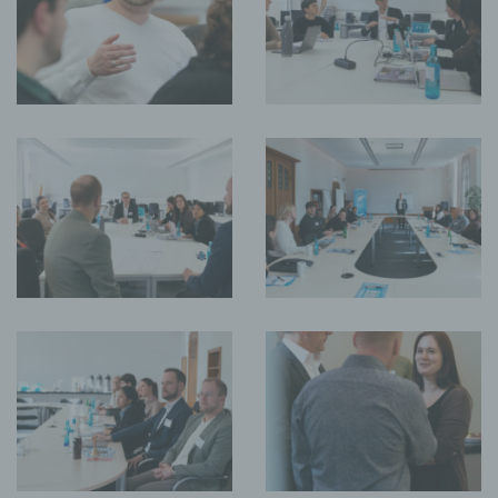
Gravatar
Bei Kommentaren wird auf den Gravatar Service von
Auttomatic zurückgegriffen. Gravatar gleicht Ihre Email-
Adresse ab und bildet – sofern Sie dort registriert sind – Ihr
Avatar-Bild neben dem Kommentar ab. Sollten Sie nicht
registriert sein, wird kein Bild angezeigt. Zu beachten ist,
dass alle registrierten WordPress-User automatisch auch bei
Gravatar registriert sind. Details zu Gravatar:
https://de.gravatar.com
Routinemäßige Löschung und Sperrung von
personenbezogenen Daten
Der für die Verarbeitung Verantwortliche verarbeitet und
speichert personenbezogene Daten der betroffenen Person
nur für den Zeitraum, der zur Erreichung des
Speicherungszwecks erforderlich ist oder sofern dies durch
den Europäischen Richtlinien- und Verordnungsgeber oder
einen anderen Gesetzgeber in Gesetzen oder Vorschriften,
welchen der für die Verarbeitung Verantwortliche unterliegt,
vorgesehen wurde.
Entfällt der Speicherungszweck oder läuft eine vom
Europäischen Richtlinien- und Verordnungsgeber oder einem
anderen zuständigen Gesetzgeber vorgeschriebene
Speicherfrist ab, werden die personenbezogenen Daten
routinemäßig und entsprechend den gesetzlichen
Vorschriften gesperrt oder gelöscht.