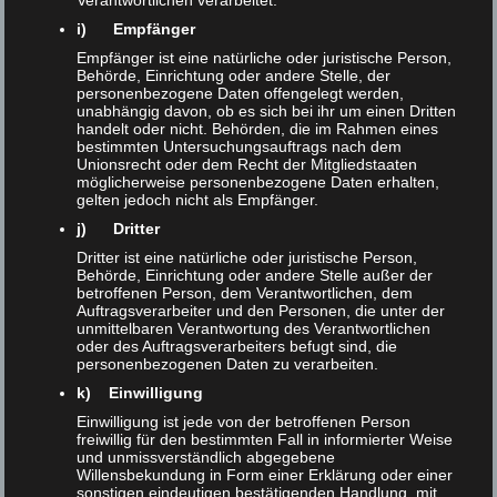
Verantwortlichen verarbeitet.
By integrating RAT into a larger research software
i) Empfänger
infrastructure, you can connect it seamlessly to other tools
Empfänger ist eine natürliche oder juristische Person,
for surveys, data analysis, and more.
Behörde, Einrichtung oder andere Stelle, der
personenbezogene Daten offengelegt werden,
We are exploring a future option to install RAT locally on your
unabhängig davon, ob es sich bei ihr um einen Dritten
own computer or institutional server. You gain full control
handelt oder nicht. Behörden, die im Rahmen eines
bestimmten Untersuchungsauftrags nach dem
over the tool and ensure that all sensitive research data
Unionsrecht oder dem Recht der Mitgliedstaaten
remains securely within your institution.
möglicherweise personenbezogene Daten erhalten,
gelten jedoch nicht als Empfänger.
We will provide you with an update about the formation of
j) Dritter
the new RAT association.
Dritter ist eine natürliche oder juristische Person,
Behörde, Einrichtung oder andere Stelle außer der
betroffenen Person, dem Verantwortlichen, dem
Auftragsverarbeiter und den Personen, die unter der
unmittelbaren Verantwortung des Verantwortlichen
oder des Auftragsverarbeiters befugt sind, die
personenbezogenen Daten zu verarbeiten.
k) Einwilligung
Einwilligung ist jede von der betroffenen Person
freiwillig für den bestimmten Fall in informierter Weise
und unmissverständlich abgegebene
Willensbekundung in Form einer Erklärung oder einer
sonstigen eindeutigen bestätigenden Handlung, mit