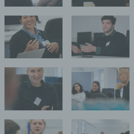
einer Internetseite geführtes, in der Regel öffentlich
einsehbares Portal, in welchem eine oder mehrere Personen,
die Blogger oder Web-Blogger genannt werden, Artikel
posten oder Gedanken in sogenannten Blogposts
niederschreiben können. Die Blogposts können in der Regel
von Dritten kommentiert werden.
Hinterlässt eine betroffene Person einen Kommentar in dem
auf dieser Internetseite veröffentlichten Blog, werden neben
den von der betroffenen Person hinterlassenen
Kommentaren auch Angaben zum Zeitpunkt der
Kommentareingabe sowie zu dem von der betroffenen
Person gewählten Nutzernamen (Pseudonym) gespeichert
und veröffentlicht. Ferner wird die vom Internet-Service-
Provider (ISP) der betroffenen Person vergebene IP-Adresse
mitprotokolliert. Diese Speicherung der IP-Adresse erfolgt
aus Sicherheitsgründen und für den Fall, dass die betroffene
Person durch einen abgegebenen Kommentar die Rechte
Dritter verletzt oder rechtswidrige Inhalte postet. Die
Speicherung dieser personenbezogenen Daten erfolgt daher
im eigenen Interesse des für die Verarbeitung
Verantwortlichen, damit sich dieser im Falle einer
Rechtsverletzung gegebenenfalls exkulpieren könnte. Es
erfolgt keine Weitergabe dieser erhobenen
personenbezogenen Daten an Dritte, sofern eine solche
Weitergabe nicht gesetzlich vorgeschrieben ist oder der
Rechtsverteidigung des für die Verarbeitung Verantwortlichen
dient.