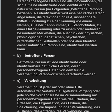
Personenbezogene Daten sind alle Informationen, die
results.
To learn more about the capabilities of RAT and
sich auf eine identifizierte oder identifizierbare
to gain inspiration for own research, we invited
natürliche Person (im Folgenden „betroffene Person")
beziehen. Als identifizierbar wird eine natürliche Person
researchers from all over the world to join us for the
angesehen, die direkt oder indirekt, insbesondere
third annual
RAT Community Meeting
in Hamburg on
mittels Zuordnung zu einer Kennung wie einem
Namen, zu einer Kennnummer, zu Standortdaten, zu
Friday, September 26, 2025.
einer Online-Kennung oder zu einem oder mehreren
besonderen Merkmalen, die Ausdruck der physischen,
physiologischen, genetischen, psychischen,
Program:
wirtschaftlichen, kulturellen oder sozialen Identität
dieser natürlichen Person sind, identifiziert werden
kann.
What is RAT and How Can You Use It? –
Dirk
b) betroffene Person
Lewandowski
Betroffene Person ist jede identifizierte oder
identifizierbare natürliche Person, deren
This talk will introduce the RAT software and its various
personenbezogene Daten von dem für die
components. You will learn about the types of studies that can
Verarbeitung Verantwortlichen verarbeitet werden.
be conducted using RAT. Additionally, we will explain RAT’s
c) Verarbeitung
modules for designing studies, collecting data, juror
Verarbeitung ist jeder mit oder ohne Hilfe
automatisierter Verfahren ausgeführte Vorgang oder
assessment, and performing automatic data analysis.
jede solche Vorgangsreihe im Zusammenhang mit
personenbezogenen Daten wie das Erheben, das
Erfassen, die Organisation, das Ordnen, die
Speicherung, die Anpassung oder Veränderung, das
Auslesen, das Abfragen, die Verwendung, die