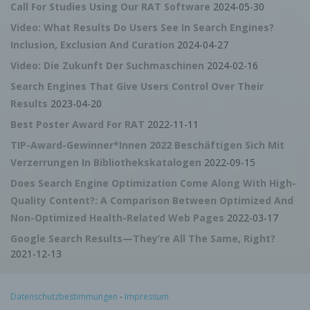
Call For Studies Using Our RAT Software
2024-05-30
d) Recht auf Löschung (Recht auf Vergessen
werden)
Video: What Results Do Users See In Search Engines?
Jede von der Verarbeitung personenbezogener Daten
Inclusion, Exclusion And Curation
2024-04-27
betroffene Person hat das vom Europäischen
Richtlinien- und Verordnungsgeber gewährte Recht,
Video: Die Zukunft Der Suchmaschinen
2024-02-16
von dem Verantwortlichen zu verlangen, dass die sie
betreffenden personenbezogenen Daten unverzüglich
Search Engines That Give Users Control Over Their
gelöscht werden, sofern einer der folgenden Gründe
Results
2023-04-20
zutrifft und soweit die Verarbeitung nicht erforderlich
ist:
Best Poster Award For RAT
2022-11-11
Die personenbezogenen Daten wurden für solche
Zwecke erhoben oder auf sonstige Weise
TIP-Award-Gewinner*innen 2022 Beschäftigen Sich Mit
verarbeitet, für welche sie nicht mehr notwendig
Verzerrungen In Bibliothekskatalogen
2022-09-15
sind.
Die betroffene Person widerruft ihre Einwilligung, auf
Does Search Engine Optimization Come Along With High-
die sich die Verarbeitung gemäß Art. 6 Abs. 1
Buchstabe a DS-GVO oder Art. 9 Abs. 2 Buchstabe a
Quality Content?: A Comparison Between Optimized And
DS-GVO stützte, und es fehlt an einer anderweitigen
Non-Optimized Health-Related Web Pages
2022-03-17
Rechtsgrundlage für die Verarbeitung.
Die betroffene Person legt gemäß Art. 21 Abs. 1 DS-
Google Search Results—They’re All The Same, Right?
GVO Widerspruch gegen die Verarbeitung ein, und
2021-12-13
esliegen keine vorrangigen berechtigten Gründe für
die Verarbeitung vor, oder die betroffene Person legt
gemäß Art. 21 Abs. 2 DS-GVO Widerspruch gegen
die Verarbeitung ein.
Datenschutzbestimmungen
-
Impressum
Die personenbezogenen Daten wurden
unrechtmäßig verarbeitet.