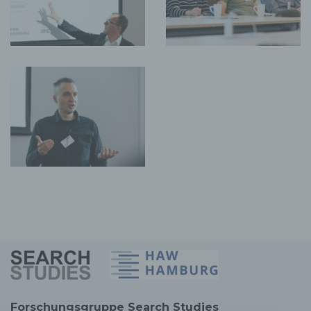
die Empfänger oder Kategorien von Empfängern,
gegenüber denen die personenbezogenen Daten
offengelegt worden sind oder noch offengelegt
werden, insbesondere bei Empfängern in
Drittländern oder bei internationalen Organisationen
falls möglich die geplante Dauer, für die die
personenbezogenen Daten gespeichert werden,
oder, falls dies nicht möglich ist, die Kriterien für die
Festlegung dieser Dauer
das Bestehen eines Rechts auf Berichtigung oder
Löschung der sie betreffenden personenbezogenen
Daten oder auf Einschränkung der Verarbeitung
durch den Verantwortlichen oder eines
Widerspruchsrechts gegen diese Verarbeitung
das Bestehen eines Beschwerderechts bei einer
Aufsichtsbehörde
wenn die personenbezogenen Daten nicht bei der
betroffenen Person erhoben werden: Alle
verfügbaren Informationen über die Herkunft der
Daten
das Bestehen einer automatisierten
Entscheidungsfindung einschließlich Profiling gemäß
Artikel 22 Abs.1 und 4 DS-GVO und — zumindest in
diesen Fällen — aussagekräftige Informationen über
die involvierte Logik sowie die Tragweite und die
angestrebten Auswirkungen einer derartigen
Verarbeitung für die betroffene Person
Ferner steht der betroffenen Person ein Auskunftsrecht
Forschungsgruppe Search Studies