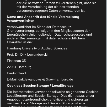
der die betroffene Person zu verstehen gibt, dass sie
mit der Verarbeitung der sie betreffenden
personenbezogenen Daten einverstanden ist.
Name und Anschrift des für die Verarbeitung
Showreel –
Sebastian Schultheiß
und
Oliver
Verantwortlichen
Koop
Verantwortlicher im Sinne der Datenschutz-
Grundverordnung, sonstiger in den Mitgliedstaaten der
Have a brief look on the various studies conducted with the
Europäischen Union geltenden Datenschutzgesetze und
anderer Bestimmungen mit datenschutzrechtlichem
assistance of RAT and on the specific features of RAT that were
Charakter ist die:
utilized for this purpose, such as result overlap, classification or
Hamburg University of Applied Sciences
retrieval effectiveness studies in fields like political, health or
Prof. Dr. Dirk Lewandowski
information science.
Finkenau 35
22081 Hamburg
Deutschland
E-Mail: dirk.lewandowski@haw-hamburg.de
Cookies / SessionStorage / LocalStorage
Die Internetseiten verwenden teilweise so genannte Cookies,
LocalStorage und SessionStorage. Dies dient dazu, unser
Angebot nutzerfreundlicher, effektiver und sicherer zu
machen. Local Storage und SessionStorage ist eine