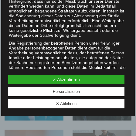
Hintergrund, dass nur so der Missbrauch unserer Dienste
verhindert werden kann, und diese Daten im Bedarfsfall
ermöglichen, begangene Straftaten aufzuklären. Insofern ist
die Speicherung dieser Daten zur Absicherung des für die
Verarbeitung Verantwortlichen erforderlich. Eine Weitergabe
dieser Daten an Dritte erfolgt grundsätzlich nicht, sofern
keine gesetzliche Pflicht zur Weitergabe besteht oder die
Weitergabe der Strafverfolgung dient.
Die Registrierung der betroffenen Person unter freiwilliger
Angabe personenbezogener Daten dient dem für die
Verarbeitung Verantwortlichen dazu, der betroffenen Person
Inhalte oder Leistungen anzubieten, die aufgrund der Natur
der Sache nur registrierten Benutzern angeboten werden
können. Registrierten Personen steht die Möglichkeit frei, die
bei der Registrierung angegebenen personenbezogenen
Daten jederzeit abzuändern oder vollständig aus dem
✓ Akzeptieren
Datenbestand des für die Verarbeitung Verantwortlichen
löschen zu lassen.
Personalisieren
Der für die Verarbeitung Verantwortliche erteilt jeder
betroffenen Person jederzeit auf Anfrage Auskunft darüber,
✕ Ablehnen
welche personenbezogenen Daten über die betroffene
Person gespeichert sind. Ferner berichtigt oder löscht der für
die Verarbeitung Verantwortliche personenbezogene Daten
auf Wunsch oder Hinweis der betroffenen Person, soweit
dem keine gesetzlichen Aufbewahrungspflichten
entgegenstehen. Die Gesamtheit der Mitarbeiter des für die
Verarbeitung Verantwortlichen stehen der betroffenen Person