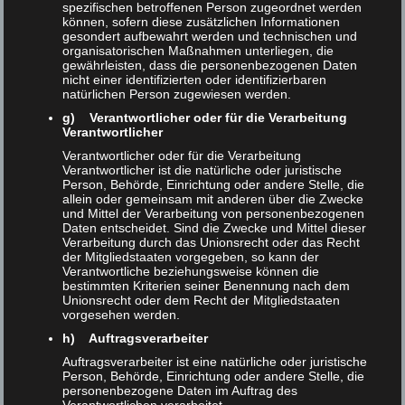
integrated into RAT now.
spezifischen betroffenen Person zugeordnet werden
können, sofern diese zusätzlichen Informationen
gesondert aufbewahrt werden und technischen und
organisatorischen Maßnahmen unterliegen, die
gewährleisten, dass die personenbezogenen Daten
nicht einer identifizierten oder identifizierbaren
natürlichen Person zugewiesen werden.
g) Verantwortlicher oder für die Verarbeitung
Verantwortlicher
Verantwortlicher oder für die Verarbeitung
Verantwortlicher ist die natürliche oder juristische
Person, Behörde, Einrichtung oder andere Stelle, die
allein oder gemeinsam mit anderen über die Zwecke
und Mittel der Verarbeitung von personenbezogenen
Daten entscheidet. Sind die Zwecke und Mittel dieser
Verarbeitung durch das Unionsrecht oder das Recht
der Mitgliedstaaten vorgegeben, so kann der
Verantwortliche beziehungsweise können die
What’s Coming Up? –
Sebastian
bestimmten Kriterien seiner Benennung nach dem
Unionsrecht oder dem Recht der Mitgliedstaaten
Sünkler,
Kardelen Bilir
und
Sebastian
vorgesehen werden.
Schultheiß
h) Auftragsverarbeiter
Learn more about our plans to make RAT more powerful,
Auftragsverarbeiter ist eine natürliche oder juristische
flexible, and sustainable:
Person, Behörde, Einrichtung oder andere Stelle, die
personenbezogene Daten im Auftrag des