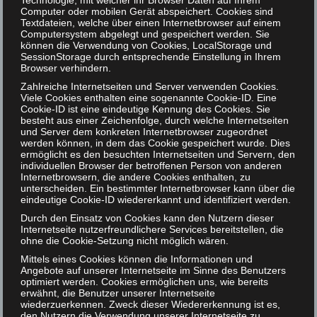
Technologie, mit welcher ihr Browser Daten auf Ihrem
Computer oder mobilen Gerät abspeichert. Cookies sind
Textdateien, welche über einen Internetbrowser auf einem
Computersystem abgelegt und gespeichert werden. Sie
können die Verwendung von Cookies, LocalStorage und
SessionStorage durch entsprechende Einstellung in Ihrem
Tutorial –
Sebastian Sünkler
Browser verhindern.
Zahlreiche Internetseiten und Server verwenden Cookies.
Learn more about the functionalities of RAT and how you can
Viele Cookies enthalten eine sogenannte Cookie-ID. Eine
use it for your own study ideas. You will be guided through the
Cookie-ID ist eine eindeutige Kennung des Cookies. Sie
besteht aus einer Zeichenfolge, durch welche Internetseiten
process of
und Server dem konkreten Internetbrowser zugeordnet
werden können, in dem das Cookie gespeichert wurde. Dies
creating a study
ermöglicht es den besuchten Internetseiten und Servern, den
individuellen Browser der betroffenen Person von anderen
identify relevant search queries
Internetbrowsern, die andere Cookies enthalten, zu
unterscheiden. Ein bestimmter Internetbrowser kann über die
eindeutige Cookie-ID wiedererkannt und identifiziert werden.
collecting data from search engines
Durch den Einsatz von Cookies kann den Nutzern dieser
analyzing the results
Internetseite nutzerfreundlichere Services bereitstellen, die
ohne die Cookie-Setzung nicht möglich wären.
having jurors evaluate the results.
Mittels eines Cookies können die Informationen und
Angebote auf unserer Internetseite im Sinne des Benutzers
optimiert werden. Cookies ermöglichen uns, wie bereits
erwähnt, die Benutzer unserer Internetseite
Workshops
wiederzuerkennen. Zweck dieser Wiedererkennung ist es,
den Nutzern die Verwendung unserer Internetseite zu