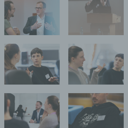
in diesem Zusammenhang als Ansprechpartner zur
Verfügung.
Kontaktmöglichkeit über die Internetseite
Die Internetseite enthält aufgrund von gesetzlichen
Vorschriften Angaben, die eine schnelle elektronische
Kontaktaufnahme zu unserem Unternehmen sowie eine
unmittelbare Kommunikation mit uns ermöglichen, was
ebenfalls eine allgemeine Adresse der sogenannten
elektronischen Post (E-Mail-Adresse) umfasst. Sofern eine
betroffene Person per E-Mail oder über ein Kontaktformular
den Kontakt mit dem für die Verarbeitung Verantwortlichen
aufnimmt, werden die von der betroffenen Person
übermittelten personenbezogenen Daten automatisch
gespeichert. Solche auf freiwilliger Basis von einer
betroffenen Person an den für die Verarbeitung
Verantwortlichen übermittelten personenbezogenen Daten
werden für Zwecke der Bearbeitung oder der
Kontaktaufnahme zur betroffenen Person gespeichert. Es
erfolgt keine Weitergabe dieser personenbezogenen Daten
an Dritte.
Kommentarfunktion im Blog auf der Internetseite
Wir bieten den Nutzern auf einem Blog, der sich auf der
Internetseite des für die Verarbeitung Verantwortlichen
befindet, die Möglichkeit, individuelle Kommentare zu
einzelnen Blog-Beiträgen zu hinterlassen. Ein Blog ist ein auf