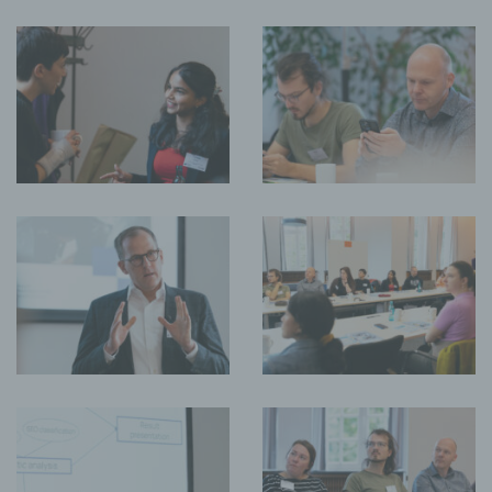
Rechte der betroffenen Person
a) Recht auf Bestätigung
Jede betroffene Person hat das vom Europäischen
Richtlinien- und Verordnungsgeber eingeräumte Recht,
von dem für die Verarbeitung Verantwortlichen eine
Bestätigung darüber zu verlangen, ob sie betreffende
personenbezogene Daten verarbeitet werden. Möchte
eine betroffene Person dieses Bestätigungsrecht in
Anspruch nehmen, kann sie sich hierzu jederzeit an
einen Mitarbeiter des für die Verarbeitung
Verantwortlichen wenden.
b) Recht auf Auskunft
Jede von der Verarbeitung personenbezogener Daten
betroffene Person hat das vom Europäischen
Richtlinien- und Verordnungsgeber gewährte Recht,
jederzeit von dem für die Verarbeitung
Verantwortlichen unentgeltliche Auskunft über die zu
seiner Person gespeicherten personenbezogenen
Daten und eine Kopie dieser Auskunft zu erhalten.
Ferner hat der Europäische Richtlinien- und
Verordnungsgeber der betroffenen Person Auskunft
über folgende Informationen zugestanden:
die Verarbeitungszwecke
die Kategorien personenbezogener Daten, die
verarbeitet werden