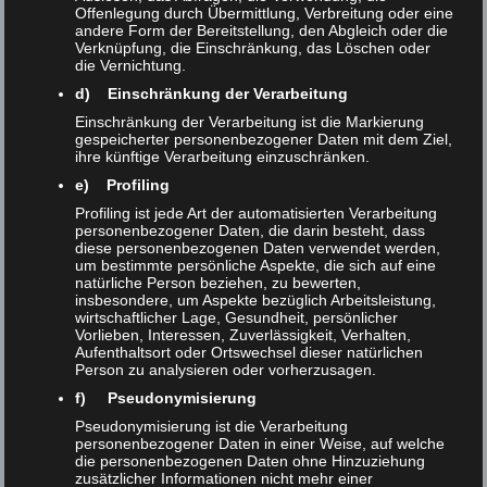
Offenlegung durch Übermittlung, Verbreitung oder eine
andere Form der Bereitstellung, den Abgleich oder die
Verknüpfung, die Einschränkung, das Löschen oder
die Vernichtung.
d) Einschränkung der Verarbeitung
Einschränkung der Verarbeitung ist die Markierung
gespeicherter personenbezogener Daten mit dem Ziel,
ihre künftige Verarbeitung einzuschränken.
e) Profiling
Profiling ist jede Art der automatisierten Verarbeitung
personenbezogener Daten, die darin besteht, dass
What’s New in RAT? –
Sebastian
diese personenbezogenen Daten verwendet werden,
um bestimmte persönliche Aspekte, die sich auf eine
Sünkler
und
Kardelen Bilir
natürliche Person beziehen, zu bewerten,
insbesondere, um Aspekte bezüglich Arbeitsleistung,
In this presentation, we will discuss the new features we have
wirtschaftlicher Lage, Gesundheit, persönlicher
Vorlieben, Interessen, Zuverlässigkeit, Verhalten,
developed since the last community meeting. This includes:
Aufenthaltsort oder Ortswechsel dieser natürlichen
Person zu analysieren oder vorherzusagen.
With our new scrapers for Large Language Models, it is
f) Pseudonymisierung
possible to gather, evaluate and analyze responses from
Pseudonymisierung ist die Verarbeitung
systems like Google’s AI Overviews.
personenbezogener Daten in einer Weise, auf welche
die personenbezogenen Daten ohne Hinzuziehung
The Query Sampler, the tool for exploring search queries, is
zusätzlicher Informationen nicht mehr einer