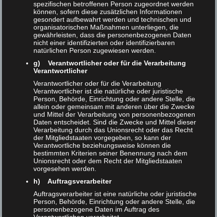
spezifischen betroffenen Person zugeordnet werden
können, sofern diese zusätzlichen Informationen
Der Katalogplus beinhaltet die Bestände mehrerer
gesondert aufbewahrt werden und technischen und
organisatorischen Maßnahmen unterliegen, die
Bibliotheken Hamburgs und insgesamt einen
gewährleisten, dass die personenbezogenen Daten
Datenbestand von über 100 Millionen Exemplaren. Für
nicht einer identifizierten oder identifizierbaren
natürlichen Person zugewiesen werden.
die Untersuchung wurden anhand einer vorhergehende
g) Verantwortlicher oder für die Verarbeitung
Literaturanalyse sieben Hypothesen aufgestellt:
Verantwortlicher
Verantwortlicher oder für die Verarbeitung
Verantwortlicher ist die natürliche oder juristische
H1: Es gibt einen Zusammenhang zwischen dem
Person, Behörde, Einrichtung oder andere Stelle, die
Geschlecht der Autor:innen und der Ranking-Position.
allein oder gemeinsam mit anderen über die Zwecke
und Mittel der Verarbeitung von personenbezogenen
Daten entscheidet. Sind die Zwecke und Mittel dieser
Verarbeitung durch das Unionsrecht oder das Recht
H2: Es gibt einen Zusammenhang zwischen der
der Mitgliedstaaten vorgegeben, so kann der
Verlagsgröße und der Ranking-Position.
Verantwortliche beziehungsweise können die
bestimmten Kriterien seiner Benennung nach dem
Unionsrecht oder dem Recht der Mitgliedstaaten
vorgesehen werden.
H3: Es gibt einen Zusammenhang zwischen der
Sprache eines Werks und der Ranking-Position.
h) Auftragsverarbeiter
Auftragsverarbeiter ist eine natürliche oder juristische
Person, Behörde, Einrichtung oder andere Stelle, die
H4: Es gibt einen Zusammenhang zwischen der
personenbezogene Daten im Auftrag des