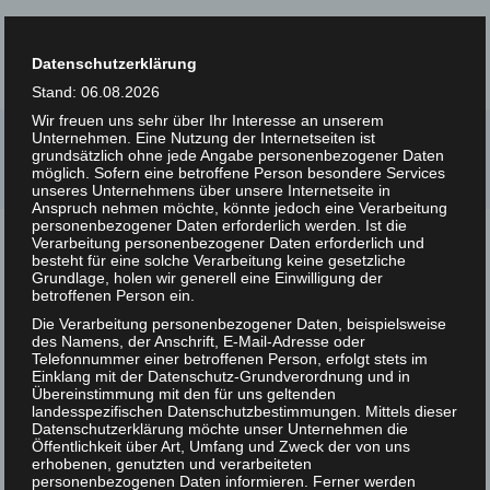
Datenschutzerklärung
Stand: 06.08.2026
Wir freuen uns sehr über Ihr Interesse an unserem
Home
/
Blog
/
Unternehmen. Eine Nutzung der Internetseiten ist
grundsätzlich ohne jede Angabe personenbezogener Daten
TIP-Award-Gewinner*innen 2022 beschäftigen sich mit
möglich. Sofern eine betroffene Person besondere Services
Verzerrungen in Bibliothekskatalogen
unseres Unternehmens über unsere Internetseite in
Anspruch nehmen möchte, könnte jedoch eine Verarbeitung
personenbezogener Daten erforderlich werden. Ist die
Verarbeitung personenbezogener Daten erforderlich und
TIP-Award-
besteht für eine solche Verarbeitung keine gesetzliche
Grundlage, holen wir generell eine Einwilligung der
Gewinner*innen 2022
betroffenen Person ein.
Die Verarbeitung personenbezogener Daten, beispielsweise
beschäftigen sich mit
des Namens, der Anschrift, E-Mail-Adresse oder
Telefonnummer einer betroffenen Person, erfolgt stets im
Verzerrungen in
Einklang mit der Datenschutz-Grundverordnung und in
Übereinstimmung mit den für uns geltenden
Bibliothekskatalogen
landesspezifischen Datenschutzbestimmungen. Mittels dieser
Datenschutzerklärung möchte unser Unternehmen die
Öffentlichkeit über Art, Umfang und Zweck der von uns
Post by:
Daniela Sygulla
2022-09-15
erhobenen, genutzten und verarbeiteten
personenbezogenen Daten informieren. Ferner werden
No Comment