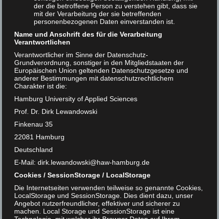
Nach Abschluss der Auswertung konnten im Ranking
der die betroffene Person zu verstehen gibt, dass sie
mit der Verarbeitung der sie betreffenden
des Katalogplus Verzerrungen hinsichtlich Geschlecht,
personenbezogenen Daten einverstanden ist.
Sprache, Forschungsgebiet, Standort, Medienart und
Name und Anschrift des für die Verarbeitung
Erscheinungsjahr gefunden werden. Die verschiedenen
Verantwortlichen
Ausprägungen dieser Variablen waren in den Top-
Verantwortlicher im Sinne der Datenschutz-
Grundverordnung, sonstiger in den Mitgliedstaaten der
Ranking-Positionen des Katalogplus entweder
Europäischen Union geltenden Datenschutzgesetze und
signifikant über- oder unterrepräsentiert. Daher zeigt
anderer Bestimmungen mit datenschutzrechtlichem
Charakter ist die:
die Studie, dass es sinnvoll ist, die Suchergebnisse von
Hamburg University of Applied Sciences
Ranking-Algorithmen in Bibliothekskatalogen zu
Prof. Dr. Dirk Lewandowski
untersuchen. Trotz des entgegengebrachten
Finkenau 35
Vertrauens in Bibliothekssystemen können diese,
22081 Hamburg
genauso wie herkömmliche Suchmaschinen, ein nach
Deutschland
bestimmten Merkmalen verzerrtes Ranking ausgeben.
E-Mail: dirk.lewandowski@haw-hamburg.de
Cookies / SessionStorage / LocalStorage
Bei der anschließenden Diskussion der Ergebnisse hat
Die Internetseiten verwenden teilweise so genannte Cookies,
sich herausgestellt, dass viele Verzerrungen für die SUB
LocalStorage und SessionStorage. Dies dient dazu, unser
unerwartet waren. So konnten
Angebot nutzerfreundlicher, effektiver und sicherer zu
machen. Local Storage und SessionStorage ist eine
Handlungsempfehlungen aufgestellt werden, um den