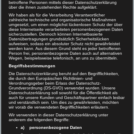
betroffene Personen mittels dieser Datenschutzerklärung
über die ihnen zustehenden Rechte aufgeklärt.
Wir haben als für die Verarbeitung Verantwortlicher
zahlreiche technische und organisatorische Maßnahmen
umgesetzt, um einen möglichst lückenlosen Schutz der über
diese Internetseite verarbeiteten personenbezogenen Daten
sicherzustellen. Dennoch können Internetbasierte
Datenübertragungen grundsätzlich Sicherheitslücken
aufweisen, sodass ein absoluter Schutz nicht gewährleistet
werden kann. Aus diesem Grund steht es jeder betroffenen
Person frei, personenbezogene Daten auch auf alternativen
Wegen, beispielsweise telefonisch, an uns zu übermitteln.
Begriffsbestimmungen
Die Datenschutzerklärung beruht auf den Begrifflichkeiten,
die durch den Europäischen Richtlinien- und
Verordnungsgeber beim Erlass der Datenschutz-
Grundverordnung (DS-GVO) verwendet wurden. Unsere
Datenschutzerklärung soll sowohl für die Öffentlichkeit als
auch für unsere Kunden und Geschäftspartner einfach lesbar
und verständlich sein. Um dies zu gewährleisten, möchten
Inga Albrecht,
Paulina Triesch
,
Torge Plückhahn
und
wir vorab die verwendeten Begrifflichkeiten erläutern.
Daniel Klein (v.l.)
Wir verwenden in dieser Datenschutzerklärung unter
anderem die folgenden Begriffe:
a) personenbezogene Daten
Im Rahmen unseres Masterstudiengangs „Digitale