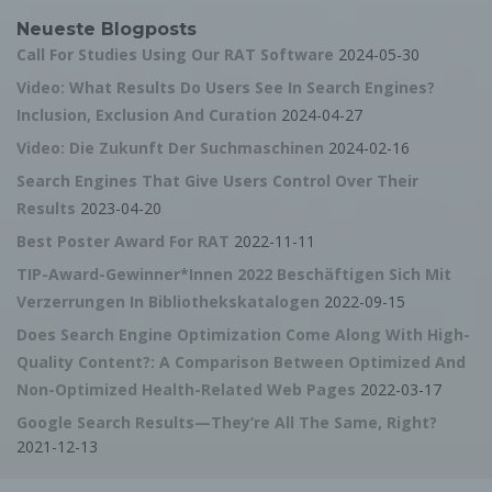
Rechte der betroffenen Person
Neueste Blogposts
a) Recht auf Bestätigung
Call For Studies Using Our RAT Software
2024-05-30
Jede betroffene Person hat das vom Europäischen
Richtlinien- und Verordnungsgeber eingeräumte Recht,
Video: What Results Do Users See In Search Engines?
von dem für die Verarbeitung Verantwortlichen eine
Inclusion, Exclusion And Curation
2024-04-27
Bestätigung darüber zu verlangen, ob sie betreffende
personenbezogene Daten verarbeitet werden. Möchte
Video: Die Zukunft Der Suchmaschinen
2024-02-16
eine betroffene Person dieses Bestätigungsrecht in
Anspruch nehmen, kann sie sich hierzu jederzeit an
Search Engines That Give Users Control Over Their
einen Mitarbeiter des für die Verarbeitung
Verantwortlichen wenden.
Results
2023-04-20
b) Recht auf Auskunft
Best Poster Award For RAT
2022-11-11
Jede von der Verarbeitung personenbezogener Daten
TIP-Award-Gewinner*innen 2022 Beschäftigen Sich Mit
betroffene Person hat das vom Europäischen
Richtlinien- und Verordnungsgeber gewährte Recht,
Verzerrungen In Bibliothekskatalogen
2022-09-15
jederzeit von dem für die Verarbeitung
Verantwortlichen unentgeltliche Auskunft über die zu
Does Search Engine Optimization Come Along With High-
seiner Person gespeicherten personenbezogenen
Quality Content?: A Comparison Between Optimized And
Daten und eine Kopie dieser Auskunft zu erhalten.
Ferner hat der Europäische Richtlinien- und
Non-Optimized Health-Related Web Pages
2022-03-17
Verordnungsgeber der betroffenen Person Auskunft
über folgende Informationen zugestanden:
Google Search Results—They’re All The Same, Right?
2021-12-13
die Verarbeitungszwecke
die Kategorien personenbezogener Daten, die
verarbeitet werden