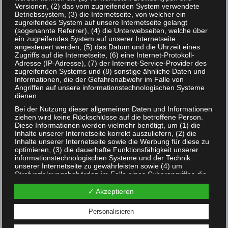
Deine E-Mail-Adresse wird nicht veröffentlicht.
Erforderliche
Versionen, (2) das vom zugreifenden System verwendete
Felder sind mit
*
markiert.
Betriebssystem, (3) die Internetseite, von welcher ein
zugreifendes System auf unsere Internetseite gelangt
(sogenannte Referrer), (4) die Unterwebseiten, welche über
ein zugreifendes System auf unserer Internetseite
Kommentar
*
angesteuert werden, (5) das Datum und die Uhrzeit eines
Zugriffs auf die Internetseite, (6) eine Internet-Protokoll-
Adresse (IP-Adresse), (7) der Internet-Service-Provider des
zugreifenden Systems und (8) sonstige ähnliche Daten und
Informationen, die der Gefahrenabwehr im Falle von
Angriffen auf unsere informationstechnologischen Systeme
dienen.
Bei der Nutzung dieser allgemeinen Daten und Informationen
ziehen wird keine Rückschlüsse auf die betroffene Person.
Diese Informationen werden vielmehr benötigt, um (1) die
Inhalte unserer Internetseite korrekt auszuliefern, (2) die
Inhalte unserer Internetseite sowie die Werbung für diese zu
optimieren, (3) die dauerhafte Funktionsfähigkeit unserer
informationstechnologischen Systeme und der Technik
unserer Internetseite zu gewährleisten sowie (4) um
Strafverfolgungsbehörden im Falle eines Cyberangriffes die
zur Strafverfolgung notwendigen Informationen
Name
*
bereitzustellen. Diese anonym erhobenen Daten und
✓ Akzeptieren
Informationen werden durch uns daher einerseits statistisch
und ferner mit dem Ziel ausgewertet, den Datenschutz und
Personalisieren
die Datensicherheit in unserem Unternehmen zu erhöhen,
um letztlich ein optimales Schutzniveau für die von uns