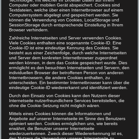
Technologie, mit welcher ihr Browser Daten auf Ihrem
Entwickelnden des Katalogplus nun einen neuen Ansatz
Computer oder mobilen Gerät abspeichert. Cookies sind
Textdateien, welche über einen Internetbrowser auf einem
zur Optimierung des Bibliothekskatalog zu geben.
Computersystem abgelegt und gespeichert werden. Sie
können die Verwendung von Cookies, LocalStorage und
Darüber hinaus ergaben sich weitere
SessionStorage durch entsprechende Einstellung in Ihrem
Forschungsansätze für zukünftige Untersuchungen.
Browser verhindern.
Zahlreiche Internetseiten und Server verwenden Cookies.
Viele Cookies enthalten eine sogenannte Cookie-ID. Eine
Sehr zu unserer Freude wurde das Praxisprojekt von
Cookie-ID ist eine eindeutige Kennung des Cookies. Sie
der Fachzeitschrift b.i.t.online, Schweitzer
besteht aus einer Zeichenfolge, durch welche Internetseiten
und Server dem konkreten Internetbrowser zugeordnet
Fachinformationen und der Konferenz der
werden können, in dem das Cookie gespeichert wurde. Dies
ermöglicht es den besuchten Internetseiten und Servern, den
informations- und bibliothekswissenschaftlichen
individuellen Browser der betroffenen Person von anderen
Ausbildungs- und Studiengänge (KIBA), Sektion 7 des
Internetbrowsern, die andere Cookies enthalten, zu
unterscheiden. Ein bestimmter Internetbrowser kann über die
dbv und Ausbildungskommission der Deutschen
eindeutige Cookie-ID wiedererkannt und identifiziert werden.
Gesellschaft für Information und Wissen e.V. als eines
Durch den Einsatz von Cookies kann den Nutzern dieser
von drei studentischen Forschungsprojekten mit dem
Internetseite nutzerfreundlichere Services bereitstellen, die
ohne die Cookie-Setzung nicht möglich wären.
TIP-Award 2022 ausgezeichnet. Neben einem Preisgeld
Mittels eines Cookies können die Informationen und
wurden wir zum 8. Bibliothekskongress in Leipzig
Angebote auf unserer Internetseite im Sinne des Benutzers
eingeladen, wo wir der Jury und interessierten Gästen
optimiert werden. Cookies ermöglichen uns, wie bereits
erwähnt, die Benutzer unserer Internetseite
unser Projekt präsentieren durften und den Award
wiederzuerkennen. Zweck dieser Wiedererkennung ist es,
verliehen bekamen. Dank eines Reisekostenzuschusses
den Nutzern die Verwendung unserer Internetseite zu