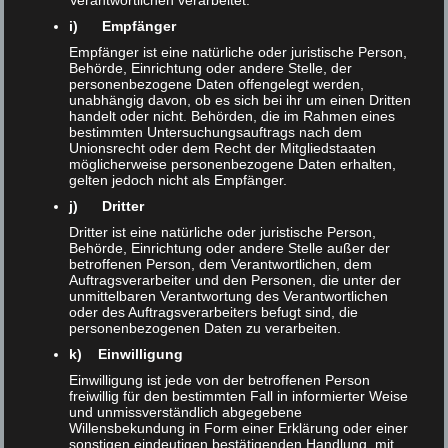
Verantwortlichen verarbeitet.
Basisklassifikation und der Ranking-Position.
i) Empfänger
Empfänger ist eine natürliche oder juristische Person,
H5: Es gibt einen Zusammenhang zwischen dem
Behörde, Einrichtung oder andere Stelle, der
personenbezogene Daten offengelegt werden,
Standort und der Ranking-Position.
unabhängig davon, ob es sich bei ihr um einen Dritten
handelt oder nicht. Behörden, die im Rahmen eines
bestimmten Untersuchungsauftrags nach dem
H6: Es gibt einen Zusammenhang zwischen der
Unionsrecht oder dem Recht der Mitgliedstaaten
möglicherweise personenbezogene Daten erhalten,
Medienart und der Ranking-Position.
gelten jedoch nicht als Empfänger.
j) Dritter
H7: Es gibt einen Zusammenhang zwischen dem
Dritter ist eine natürliche oder juristische Person,
Erscheinungsjahr und der Ranking-Position.
Behörde, Einrichtung oder andere Stelle außer der
betroffenen Person, dem Verantwortlichen, dem
Auftragsverarbeiter und den Personen, die unter der
unmittelbaren Verantwortung des Verantwortlichen
Die möglichen Verzerrungen im Relevanz-Ranking des
oder des Auftragsverarbeiters befugt sind, die
Katalogplus wurden anhand einer quantitativen
personenbezogenen Daten zu verarbeiten.
Datenanalyse untersucht, in der verschiedene
k) Einwilligung
statistische Auswertungsverfahren angewendet
Einwilligung ist jede von der betroffenen Person
freiwillig für den bestimmten Fall in informierter Weise
wurden.
und unmissverständlich abgegebene
Willensbekundung in Form einer Erklärung oder einer
sonstigen eindeutigen bestätigenden Handlung, mit