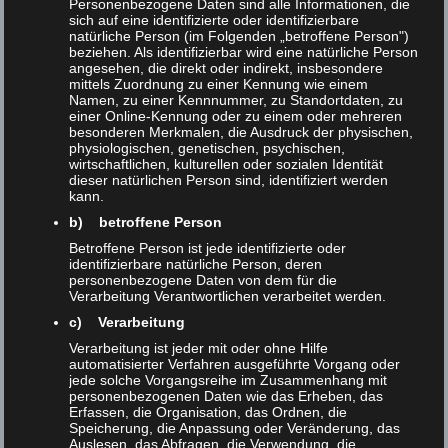
Personenbezogene Daten sind alle Informationen, die
Transformation der Informations- und Medienbranche“
sich auf eine identifizierte oder identifizierbare
natürliche Person (im Folgenden „betroffene Person")
an der HAW Hamburg hat unsere vierköpfige
beziehen. Als identifizierbar wird eine natürliche Person
Projektgruppe um Inga Albrecht, Daniel Klein, Torge
angesehen, die direkt oder indirekt, insbesondere
mittels Zuordnung zu einer Kennung wie einem
Plückhahn und Paulina Triesch unter der Leitung von
Namen, zu einer Kennnummer, zu Standortdaten, zu
Prof. Dr. Lewandowski mögliche Verzerrungen im
einer Online-Kennung oder zu einem oder mehreren
besonderen Merkmalen, die Ausdruck der physischen,
online Bibliothekskatalog der Staats- und
physiologischen, genetischen, psychischen,
wirtschaftlichen, kulturellen oder sozialen Identität
Universitätsbibliothek Hamburg Carl von Ossietzky
dieser natürlichen Person sind, identifiziert werden
(SUB) untersucht. Das Praxisprojekt wurde in
kann.
Kooperation mit der SUB im Zeitraum von Dezember
b) betroffene Person
2021 bis Februar 2022 durchgeführt.
Betroffene Person ist jede identifizierte oder
identifizierbare natürliche Person, deren
personenbezogene Daten von dem für die
Bibliotheken verwenden Suchmaschinen, um den
Verarbeitung Verantwortlichen verarbeitet werden.
Nutzenden ein schnelles Erforschen des gesamten
c) Verarbeitung
Datenbestandes zu ermöglichen. Dabei soll die
Verarbeitung ist jeder mit oder ohne Hilfe
automatisierter Verfahren ausgeführte Vorgang oder
Suchmaschine alle potenziell relevanten Ergebnisse in
jede solche Vorgangsreihe im Zusammenhang mit
eine sinnvolle Reihenfolge bringen. Bekannte Web-
personenbezogenen Daten wie das Erheben, das
Erfassen, die Organisation, das Ordnen, die
Suchmaschinen, wie Google und Yahoo, erheben den
Speicherung, die Anpassung oder Veränderung, das
Auslesen, das Abfragen, die Verwendung, die
Anspruch neutral und objektiv zu sein.