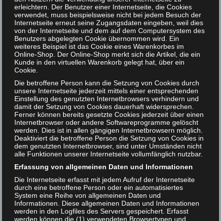
erleichtern. Der Benutzer einer Internetseite, die Cookies
konnten wir so zwei Tage in Leipzig verbringen, die uns
verwendet, muss beispielsweise nicht bei jedem Besuch der
Internetseite erneut seine Zugangsdaten eingeben, weil dies
sehr viel Freude bereitet haben. Wir bedanken und für
von der Internetseite und dem auf dem Computersystem des
die tolle Erfahrung und hoffen mit unserem
Benutzers abgelegten Cookie übernommen wird. Ein
weiteres Beispiel ist das Cookie eines Warenkorbes im
Praxisprojekt einen kleinen Beitrag zur Forschung im
Online-Shop. Der Online-Shop merkt sich die Artikel, die ein
Bibliothekskosmos geliefert zu haben.
Kunde in den virtuellen Warenkorb gelegt hat, über ein
Cookie.
Categories:
Blog
Die betroffene Person kann die Setzung von Cookies durch
unsere Internetseite jederzeit mittels einer entsprechenden
Tagged:
HAW Hamburg
,
student work
Einstellung des genutzten Internetbrowsers verhindern und
damit der Setzung von Cookies dauerhaft widersprechen.
Ferner können bereits gesetzte Cookies jederzeit über einen
Internetbrowser oder andere Softwareprogramme gelöscht
werden. Dies ist in allen gängigen Internetbrowsern möglich.
Deaktiviert die betroffene Person die Setzung von Cookies in
VORHERIGER BEITRAG
NÄCHSTER BEITRAG
dem genutzten Internetbrowser, sind unter Umständen nicht
alle Funktionen unserer Internetseite vollumfänglich nutzbar.
Erfassung von allgemeinen Daten und Informationen
Die Internetseite erfasst mit jedem Aufruf der Internetseite
durch eine betroffene Person oder ein automatisiertes
System eine Reihe von allgemeinen Daten und
Informationen. Diese allgemeinen Daten und Informationen
Schreibe einen Kommentar
werden in den Logfiles des Servers gespeichert. Erfasst
werden können die (1) verwendeten Browsertypen und