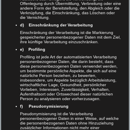
Offenlegung durch Übermittlung, Verbreitung oder eine
Bibliothekssuchmaschinen tun es ihnen gleich und
andere Form der Bereitstellung, den Abgleich oder die
Verknüpfung, die Einschränkung, das Löschen oder
erwecken sogar den Anschein noch vertrauenswürdiger
die Vernichtung.
zu sein. Bibliothekskataloge genießen ein gewisses
d) Einschränkung der Verarbeitung
Vertrauen von den Nutzenden, da sie als Teil einer
Einschränkung der Verarbeitung ist die Markierung
neutralen Einrichtung ebenfalls mit Neutralität
gespeicherter personenbezogener Daten mit dem Ziel,
ihre künftige Verarbeitung einzuschränken.
assoziiert werden.
e) Profiling
Profiling ist jede Art der automatisierten Verarbeitung
Allerdings ist eine neutrale Suchmaschine des oft
personenbezogener Daten, die darin besteht, dass
verwendeten Relevanz-Rankings beinahe unmöglich,
diese personenbezogenen Daten verwendet werden,
um bestimmte persönliche Aspekte, die sich auf eine
sodass die reale Auflistung der Suchergebnisse häufig
natürliche Person beziehen, zu bewerten,
insbesondere, um Aspekte bezüglich Arbeitsleistung,
vom Ideal abweicht. In diesem Fall wird von einer
wirtschaftlicher Lage, Gesundheit, persönlicher
Verzerrung gesprochen. Für Bibliothekssuchmaschinen
Vorlieben, Interessen, Zuverlässigkeit, Verhalten,
Aufenthaltsort oder Ortswechsel dieser natürlichen
liegt bislang kaum Forschung zu verzerrten
Person zu analysieren oder vorherzusagen.
Suchergebnissen vor. Daher haben wir den Online-
f) Pseudonymisierung
Bibliothekskatalog der SUB, den Katalogplus, in einem
Pseudonymisierung ist die Verarbeitung
quantitativen Forschungsprojekt nach systembasierten
personenbezogener Daten in einer Weise, auf welche
die personenbezogenen Daten ohne Hinzuziehung
Verzerrungen im Ranking untersucht.
zusätzlicher Informationen nicht mehr einer